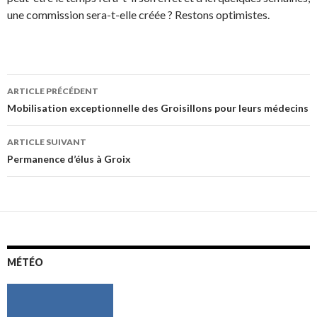
une commission sera-t-elle créée ? Restons optimistes.
Navigation
ARTICLE PRÉCÉDENT
des
Mobilisation exceptionnelle des Groisillons pour leurs médecins
articles
ARTICLE SUIVANT
Permanence d’élus à Groix
MÉTÉO