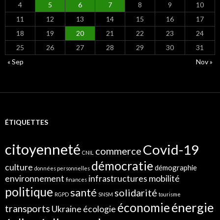
4
5
6
7
8
9
10
11
12
13
14
15
16
17
18
19
20
21
22
23
24
25
26
27
28
29
30
31
« Sep
Nov »
ÉTIQUETTES
citoyenneté
Covid-19
commerce
CNIL
démocratie
culture
démographie
données personnelles
environnement
infrastructures
mobilité
finances
politique
santé
solidarité
RGPD
SNSM
tourisme
énergie
économie
transports
Ukraine
écologie