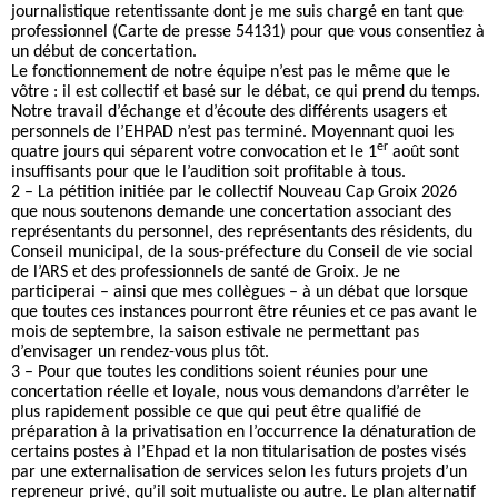
journalistique retentissante dont je me suis chargé en tant que
professionnel (Carte de presse 54131) pour que vous consentiez à
un début de concertation.
Le fonctionnement de notre équipe n’est pas le même que le
vôtre : il est collectif et basé sur le débat, ce qui prend du temps.
Notre travail d’échange et d’écoute des différents usagers et
personnels de l’EHPAD n’est pas terminé. Moyennant quoi les
er
quatre jours qui séparent votre convocation et le 1
août sont
insuffisants pour que le l’audition soit profitable à tous.
2 – La pétition initiée par le collectif Nouveau Cap Groix 2026
que nous soutenons demande une concertation associant des
représentants du personnel, des représentants des résidents, du
Conseil municipal, de la sous-préfecture du Conseil de vie social
de l’ARS et des professionnels de santé de Groix. Je ne
participerai – ainsi que mes collègues – à un débat que lorsque
que toutes ces instances pourront être réunies et ce pas avant le
mois de septembre, la saison estivale ne permettant pas
d’envisager un rendez-vous plus tôt.
3 – Pour que toutes les conditions soient réunies pour une
concertation réelle et loyale, nous vous demandons d’arrêter le
plus rapidement possible ce que qui peut être qualifié de
préparation à la privatisation en l’occurrence la dénaturation de
certains postes à l’Ehpad et la non titularisation de postes visés
par une externalisation de services selon les futurs projets d’un
repreneur privé, qu’il soit mutualiste ou autre. Le plan alternatif