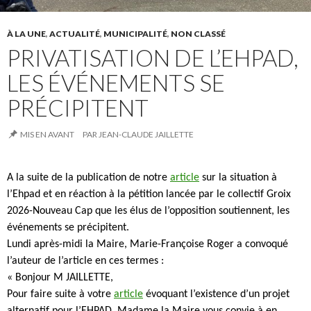
À LA UNE
,
ACTUALITÉ
,
MUNICIPALITÉ
,
NON CLASSÉ
PRIVATISATION DE L’EHPAD,
LES ÉVÉNEMENTS SE
PRÉCIPITENT
MIS EN AVANT
PAR
JEAN-CLAUDE JAILLETTE
A la suite de la publication de notre
article
sur la situation à
l’Ehpad et en réaction à la pétition lancée par le collectif Groix
2026-Nouveau Cap que les élus de l’opposition soutiennent, les
événements se précipitent.
Lundi après-midi la Maire, Marie-Françoise Roger a convoqué
l’auteur de l’article en ces termes :
« Bonjour M JAILLETTE,
Pour faire suite à votre
article
évoquant l’existence d’un projet
alternatif pour l’EHPAD, Madame la Maire vous convie à en