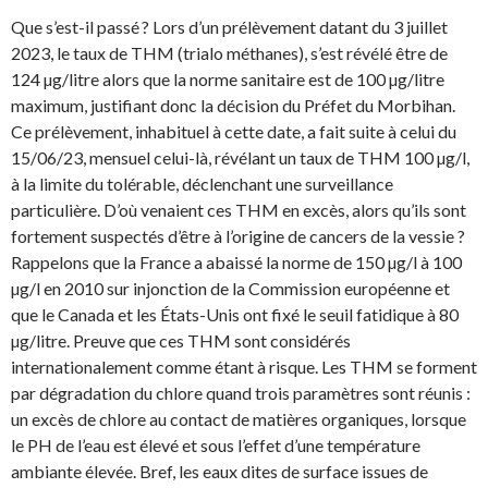
Que s’est-il passé ? Lors d’un prélèvement datant du 3 juillet
2023, le taux de THM (trialo méthanes), s’est révélé être de
124 µg/litre alors que la norme sanitaire est de 100 µg/litre
maximum, justifiant donc la décision du Préfet du Morbihan.
Ce prélèvement, inhabituel à cette date, a fait suite à celui du
15/06/23, mensuel celui-là, révélant un taux de THM 100 µg/l,
à la limite du tolérable, déclenchant une surveillance
particulière. D’où venaient ces THM en excès, alors qu’ils sont
fortement suspectés d’être à l’origine de cancers de la vessie ?
Rappelons que la France a abaissé la norme de 150 µg/l à 100
µg/l en 2010 sur injonction de la Commission européenne et
que le Canada et les États-Unis ont fixé le seuil fatidique à 80
µg/litre. Preuve que ces THM sont considérés
internationalement comme étant à risque. Les THM se forment
par dégradation du chlore quand trois paramètres sont réunis :
un excès de chlore au contact de matières organiques, lorsque
le PH de l’eau est élevé et sous l’effet d’une température
ambiante élevée. Bref, les eaux dites de surface issues de