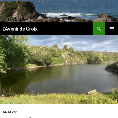
Recherche
L'Avenir de Groix
ALLER
MENU
AU
PRINCI
CONTENU
ANALYSE