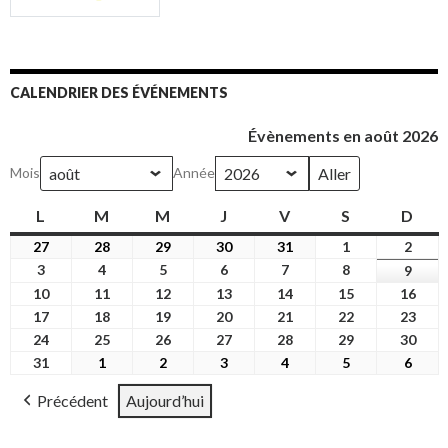
CALENDRIER DES ÉVÉNEMENTS
Évènements en août 2026
Mois
Année
L
lundi
M
mardi
M
mercredi
J
jeudi
V
vendredi
S
samedi
D
dim
27
27
28
28
29
29
30
30
31
31
1
1
2
2
juillet
juillet
juillet
juillet
juillet
août
août
3
3
4
4
5
5
6
6
7
7
8
8
9
9
2026
2026
2026
2026
2026
2026
2026
août
août
août
août
août
août
août
10
10
11
11
12
12
13
13
14
14
15
15
16
16
2026
2026
2026
2026
2026
2026
2026
août
août
août
août
août
août
août
17
17
18
18
19
19
20
20
21
21
22
22
23
23
2026
2026
2026
2026
2026
2026
2026
août
août
août
août
août
août
août
24
24
25
25
26
26
27
27
28
28
29
29
30
30
2026
2026
2026
2026
2026
2026
2026
août
août
août
août
août
août
août
31
31
1
1
2
2
3
3
4
4
5
5
6
6
2026
2026
2026
2026
2026
2026
2026
août
septembre
septembre
septembre
septembre
septembre
sept
Précédent
Aujourd’hui
2026
2026
2026
2026
2026
2026
2026