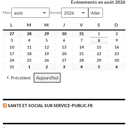
Évènements en août 2026
Mois
Année
L
lundi
M
mardi
M
mercredi
J
jeudi
V
vendredi
S
samedi
D
dim
27
27
28
28
29
29
30
30
31
31
1
1
2
2
juillet
juillet
juillet
juillet
juillet
août
août
3
3
4
4
5
5
6
6
7
7
9
9
8
8
2026
2026
2026
2026
2026
2026
2026
août
août
août
août
août
août
août
10
10
11
11
12
12
13
13
14
14
15
15
16
16
2026
2026
2026
2026
2026
2026
2026
août
août
août
août
août
août
août
17
17
18
18
19
19
20
20
21
21
22
22
23
23
2026
2026
2026
2026
2026
2026
2026
août
août
août
août
août
août
août
24
24
25
25
26
26
27
27
28
28
29
29
30
30
2026
2026
2026
2026
2026
2026
2026
août
août
août
août
août
août
août
31
31
1
1
2
2
3
3
4
4
5
5
6
6
2026
2026
2026
2026
2026
2026
2026
août
septembre
septembre
septembre
septembre
septembre
sept
Précédent
Aujourd’hui
2026
2026
2026
2026
2026
2026
2026
SANTE ET SOCIAL SUR SERVICE-PUBLIC.FR