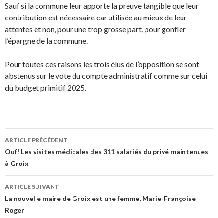
Sauf si la commune leur apporte la preuve tangible que leur
contribution est nécessaire car utilisée au mieux de leur
attentes et non, pour une trop grosse part, pour gonfler
l’épargne de la commune.
Pour toutes ces raisons les trois élus de l’opposition se sont
abstenus sur le vote du compte administratif comme sur celui
du budget primitif 2025.
Navigation
ARTICLE PRÉCÉDENT
des
Ouf! Les visites médicales des 311 salariés du privé maintenues
à Groix
articles
ARTICLE SUIVANT
La nouvelle maire de Groix est une femme, Marie-Françoise
Roger