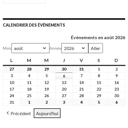
CALENDRIER DES ÉVÉNEMENTS
Évènements en août 2026
Mois
Année
L
lundi
M
mardi
M
mercredi
J
jeudi
V
vendredi
S
samedi
D
dim
27
27
28
28
29
29
30
30
31
31
1
1
2
2
juillet
juillet
juillet
juillet
juillet
août
août
3
3
4
4
5
5
7
7
8
8
9
9
6
6
2026
2026
2026
2026
2026
2026
2026
août
août
août
août
août
août
août
10
10
11
11
12
12
13
13
14
14
15
15
16
16
2026
2026
2026
2026
2026
2026
2026
août
août
août
août
août
août
août
17
17
18
18
19
19
20
20
21
21
22
22
23
23
2026
2026
2026
2026
2026
2026
2026
août
août
août
août
août
août
août
24
24
25
25
26
26
27
27
28
28
29
29
30
30
2026
2026
2026
2026
2026
2026
2026
août
août
août
août
août
août
août
31
31
1
1
2
2
3
3
4
4
5
5
6
6
2026
2026
2026
2026
2026
2026
2026
août
septembre
septembre
septembre
septembre
septembre
sept
Précédent
Aujourd’hui
2026
2026
2026
2026
2026
2026
2026