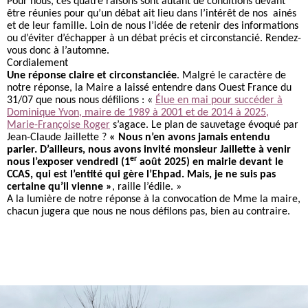
Pour nous, ces quatre raisons sont autant de conditions devant
être réunies pour qu’un débat ait lieu dans l’intérêt de nos ainés
et de leur famille. Loin de nous l’idée de retenir des informations
ou d’éviter d’échapper à un débat précis et circonstancié. Rendez-
vous donc à l’automne.
Cordialement
Une réponse claire et circonstanciée
. Malgré le caractère de
notre réponse, la Maire a laissé entendre dans Ouest France du
31/07 que nous nous défilions : «
Élue en mai pour succéder à
Dominique Yvon, maire de 1989 à 2001 et de 2014 à 2025,
Marie-Françoise Roger
s’agace. Le plan de sauvetage évoqué par
Jean-Claude Jaillette ?
« Nous n’en avons jamais entendu
parler. D’ailleurs, nous avons invité monsieur Jaillette à venir
er
nous l’exposer vendredi (1
août 2025) en mairie devant le
CCAS, qui est l’entité qui gère l’Ehpad. Mais, je ne suis pas
certaine qu’il vienne »
, raille l’édile. »
A la lumière de notre réponse à la convocation de Mme la maire,
chacun jugera que nous ne nous défilons pas, bien au contraire.