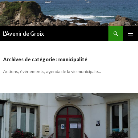
Recherche
L'Avenir de Groix
ALLER
MENU
AU
PRINCI
CONTENU
Archives de catégorie : municipalité
Actions, événements, agenda de la vie municipale…