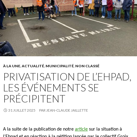
À LA UNE
,
ACTUALITÉ
,
MUNICIPALITÉ
,
NON CLASSÉ
PRIVATISATION DE L’EHPAD,
LES ÉVÉNEMENTS SE
PRÉCIPITENT
31 JUILLET 2025
PAR
JEAN-CLAUDE JAILLETTE
A la suite de la publication de notre
article
sur la situation à
l’Ehpad et en réaction à la pétition lancée par le collectif Groix