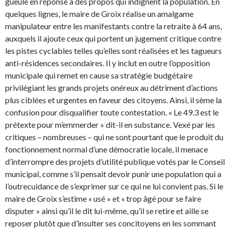
gueule en réponse à des propos qui indignent la population. En
quelques lignes, le maire de Groix réalise un amalgame
manipulateur entre les manifestants contre la retraite à 64 ans,
auxquels il ajoute ceux qui portent un jugement critique contre
les pistes cyclables telles qu’elles sont réalisées et les tagueurs
anti-résidences secondaires. Il y inclut en outre l’opposition
municipale qui remet en cause sa stratégie budgétaire
privilégiant les grands projets onéreux au détriment d’actions
plus ciblées et urgentes en faveur des citoyens. Ainsi, il sème la
confusion pour disqualifier toute contestation. « Le 49.3 est le
prétexte pour m’emmerder » dit-il en substance. Vexé par les
critiques – nombreuses – qui ne sont pourtant que le produit du
fonctionnement normal d’une démocratie locale, il menace
d’interrompre des projets d’utilité publique votés par le Conseil
municipal, comme s’il pensait devoir punir une population qui a
l’outrecuidance de s’exprimer sur ce qui ne lui convient pas. Si le
maire de Groix s’estime « usé » et « trop âgé pour se faire
disputer » ainsi qu’il le dit lui-même, qu’il se retire et aille se
reposer plutôt que d’insulter ses concitoyens en les sommant