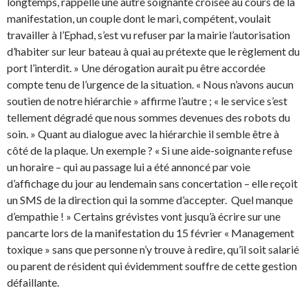
longtemps, rappelle une autre soignante croisée au cours de la
manifestation, un couple dont le mari, compétent, voulait
travailler à l’Ephad, s’est vu refuser par la mairie l’autorisation
d’habiter sur leur bateau à quai au prétexte que le règlement du
port l’interdit. » Une dérogation aurait pu être accordée
compte tenu de l’urgence de la situation. « Nous n’avons aucun
soutien de notre hiérarchie » affirme l’autre ; « le service s’est
tellement dégradé que nous sommes devenues des robots du
soin. » Quant au dialogue avec la hiérarchie il semble être à
côté de la plaque. Un exemple ? « Si une aide-soignante refuse
un horaire – qui au passage lui a été annoncé par voie
d’affichage du jour au lendemain sans concertation – elle reçoit
un SMS de la direction qui la somme d’accepter. Quel manque
d’empathie ! » Certains grévistes vont jusqu’à écrire sur une
pancarte lors de la manifestation du 15 février « Management
toxique » sans que personne n’y trouve à redire, qu’il soit salarié
ou parent de résident qui évidemment souffre de cette gestion
défaillante.