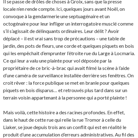
Il se passe de drôles de choses à Groix, sans que la presse
locale n’en rende compte. Ici, quelques jours avant Noël, on
convoque à la gendarmerie une septuagénaire et un
octogénaire pour leur infliger un interrogatoire musclé comme
s’il s’agissait de délinquants ordinaires. Leur délit ? Avoir
déplacé – il est vrai sans trop de précautions – une table de
jardin, des pots de fleurs, une corde et quelques piquets en bois
qui les empêchait d’emprunter l’étroite rue du Large à Locmaria.
Ce qui leur a valu une plainte pour vol déposée par la
propriétaire de ce bric-à-brac qui avait filmé la scène à l’aide
d’une caméra de surveillance installée derrière ses fenêtres. On
croit rêver : la force publique se met en branle pour quelques
piquets en bois disparus… et retrouvés plus tard dans sur un
terrain voisin appartenant à la personne qui a porté plainte !
Mais voilà, cette histoire a des racines profondes. En effet,
dans le haut de cette rue qui relie la rue Tromor à celle du
Liaker, se joue depuis trois ans un conflit qui est en réalité le
produit d’une accumulation d’erreurs administratives. Au fil des