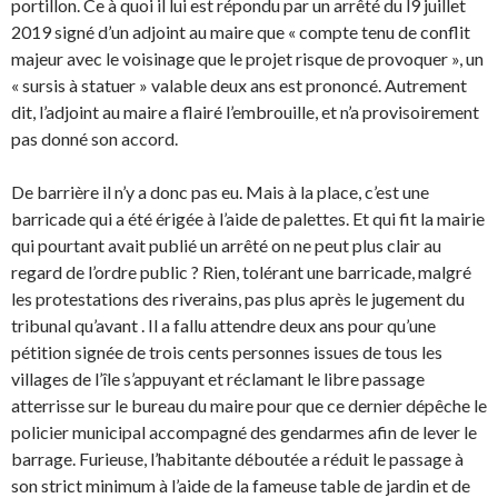
portillon. Ce à quoi il lui est répondu par un arrêté du l9 juillet
2019 signé d’un adjoint au maire que « compte tenu de conflit
majeur avec le voisinage que le projet risque de provoquer », un
« sursis à statuer » valable deux ans est prononcé. Autrement
dit, l’adjoint au maire a flairé l’embrouille, et n’a provisoirement
pas donné son accord.
De barrière il n’y a donc pas eu. Mais à la place, c’est une
barricade qui a été érigée à l’aide de palettes. Et qui fit la mairie
qui pourtant avait publié un arrêté on ne peut plus clair au
regard de l’ordre public ? Rien, tolérant une barricade, malgré
les protestations des riverains, pas plus après le jugement du
tribunal qu’avant . Il a fallu attendre deux ans pour qu’une
pétition signée de trois cents personnes issues de tous les
villages de l’île s’appuyant et réclamant le libre passage
atterrisse sur le bureau du maire pour que ce dernier dépêche le
policier municipal accompagné des gendarmes afin de lever le
barrage. Furieuse, l’habitante déboutée a réduit le passage à
son strict minimum à l’aide de la fameuse table de jardin et de