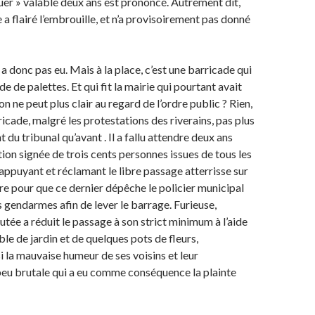
tuer » valable deux ans est prononcé. Autrement dit,
e a flairé l’embrouille, et n’a provisoirement pas donné
y a donc pas eu. Mais à la place, c’est une barricade qui
ide de palettes. Et qui fit la mairie qui pourtant avait
on ne peut plus clair au regard de l’ordre public ? Rien,
icade, malgré les protestations des riverains, pas plus
 du tribunal qu’avant . Il a fallu attendre deux ans
tion signée de trois cents personnes issues de tous les
 s’appuyant et réclamant le libre passage atterrisse sur
re pour que ce dernier dépêche le policier municipal
endarmes afin de lever le barrage. Furieuse,
utée a réduit le passage à son strict minimum à l’aide
le de jardin et de quelques pots de fleurs,
i la mauvaise humeur de ses voisins et leur
peu brutale qui a eu comme conséquence la plainte