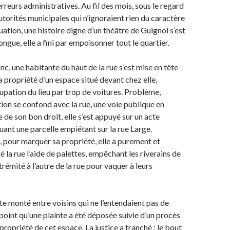
rreurs administratives. Au fil des mois, sous le regard
utorités municipales qui n’ignoraient rien du caractère
tuation, une histoire digne d’un théâtre de Guignol s’est
longue, elle a fini par empoisonner tout le quartier.
donc, une habitante du haut de la rue s’est mise en tête
a propriété d’un espace situé devant chez elle,
upation du lieu par trop de voitures. Problème,
tion se confond avec la rue, une voie publique en
e de son bon droit, elle s’est appuyé sur un acte
buant une parcelle empiétant sur la rue Large.
pour marquer sa propriété, elle a purement et
 la rue l’aide de palettes, empêchant les riverains de
trémité à l’autre de la rue pour vaquer à leurs
ite monté entre voisins qui ne l’entendaient pas de
 point qu’une plainte a été déposée suivie d’un procès
 propriété de cet espace. La justice a tranché : le bout