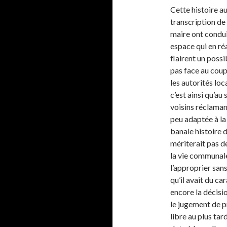
Cette histoire au
transcription de
maire ont condui
espace qui en réa
flairent un possi
pas face au coup
les autorités loc
c’est ainsi qu’a
voisins réclaman
peu adaptée à la
banale histoire 
mériterait pas d
la vie communale
l’approprier san
qu’il avait du ca
encore la décisi
le jugement de p
libre au plus tar