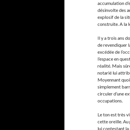
accumulation d’e
désinvolte des a
explosif de la si
construite. A la 
Il y a trois ans 
de revendiquer l
excédée de l’occ
l’espace en ques
réalité. Mais sûr
notarié lui attri
Moyennant quoi, 
simplement barré
circuler d’une ex
occupations.
Le ton est très v
cette oreille. Au
lui contestant la