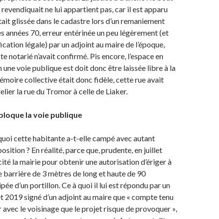
e revendiquait ne lui appartient pas, car il est apparu
était glissée dans le cadastre lors d’un remaniement
es années 70, erreur entérinée un peu légèrement (et
ication légale) par un adjoint au maire de l’époque,
e notarié n’avait confirmé. Pis encore, l’espace en
 une voie publique est doit donc être laissée libre à la
émoire collective était donc fidèle, cette rue avait
relier la rue du Tromor à celle de Liaker.
bloque la voie publique
uoi cette habitante a-t-elle campé avec autant
position ? En réalité, parce que, prudente, en juillet
icité la mairie pour obtenir une autorisation d’ériger à
e barrière de 3 mètres de long et haute de 90
ée d’un portillon. Ce à quoi il lui est répondu par un
let 2019 signé d’un adjoint au maire que « compte tenu
 avec le voisinage que le projet risque de provoquer »,