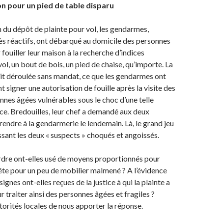
on pour un pied de table disparu
 du dépôt de plainte pour vol, les gendarmes,
s réactifs, ont débarqué au domicile des personnes
fouiller leur maison à la recherche d’indices
vol, un bout de bois, un pied de chaise, qu’importe. La
 fait déroulée sans mandat, ce que les gendarmes ont
t signer une autorisation de fouille après la visite des
onnes âgées vulnérables sous le choc d’une telle
ce. Bredouilles, leur chef a demandé aux deux
rendre à la gendarmerie le lendemain. Là, le grand jeu
sant les deux « suspects » choqués et angoissés.
ordre ont-elles usé de moyens proportionnés pour
te pour un peu de mobilier malmené ? A l’évidence
ignes ont-elles reçues de la justice à qui la plainte a
 traiter ainsi des personnes âgées et fragiles ?
orités locales de nous apporter la réponse.