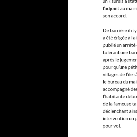
un « sursis à sta
l’adjoint au mair
son accord.
De barrière il n’
a été érigée à l’a
publié un arrêté 
tolérant une barr
après le jugement
pour qu’une péti
villages de l’île
le bureau du mai
accompagné des g
l’habitante débo
de la fameuse tab
déclenchant ains
intervention un 
pour vol.