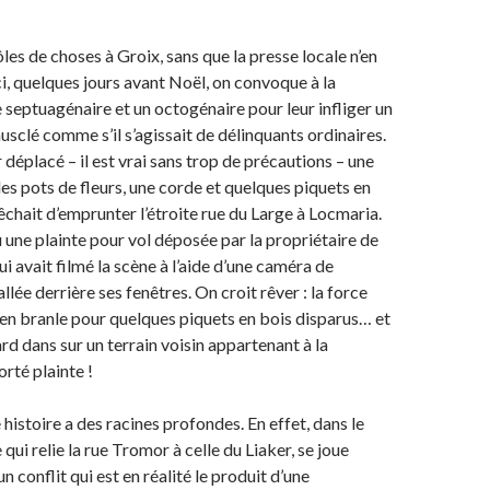
ôles de choses à Groix, sans que la presse locale n’en
i, quelques jours avant Noël, on convoque à la
septuagénaire et un octogénaire pour leur infliger un
usclé comme s’il s’agissait de délinquants ordinaires.
r déplacé – il est vrai sans trop de précautions – une
des pots de fleurs, une corde et quelques piquets en
êchait d’emprunter l’étroite rue du Large à Locmaria.
u une plainte pour vol déposée par la propriétaire de
i avait filmé la scène à l’aide d’une caméra de
allée derrière ses fenêtres. On croit rêver : la force
en branle pour quelques piquets en bois disparus… et
rd dans sur un terrain voisin appartenant à la
orté plainte !
 histoire a des racines profondes. En effet, dans le
 qui relie la rue Tromor à celle du Liaker, se joue
un conflit qui est en réalité le produit d’une