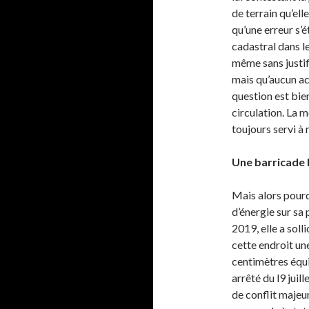
de terrain qu’ell
qu’une erreur s’
cadastral dans l
même sans justif
mais qu’aucun act
question est bien
circulation. La m
toujours servi à 
Une barricade 
Mais alors pourq
d’énergie sur sa 
2019, elle a soll
cette endroit un
centimètres équip
arrêté du l9 juil
de conflit majeur