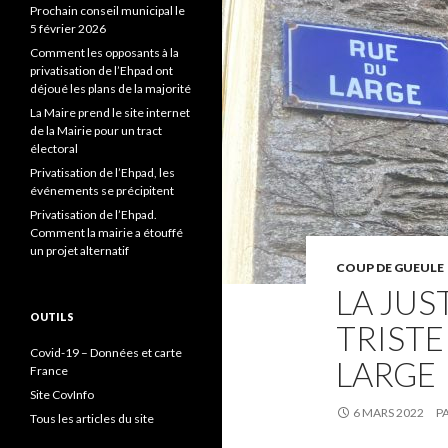
Prochain conseil municipal le
5 février 2026
Comment les opposants à la
privatisation de l’Ehpad ont
déjoué les plans de la majorité
La Maire prend le site internet
de la Mairie pour un tract
électoral
Privatisation de l’Ehpad, les
événements se précipitent
Privatisation de l’Ehpad.
Comment la mairie a étouffé
un projet alternatif
COUP DE GUEULE
LA JUS
OUTILS
TRISTE
Covid-19 – Données et carte
LARGE
France
Site CovInfo
6 MARS 2022
P
Tous les articles du site