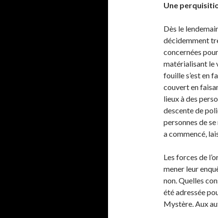
Une perquisiti
Dès le lendemain
décidemment trè
concernées pour 
matérialisant le 
fouille s’est en
couvert en faisan
lieux à des pers
descente de poli
personnes de se 
a commencé, lais
Les forces de l’
mener leur enquê
non. Quelles cons
été adressée pour
Mystère. Aux aut