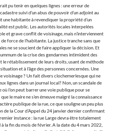
rait pu tenir en quelques lignes : une erreur de
 cadastre suivi d’un abus de pouvoir d’un adjoint au
t une habitante à revendiquer la propriété d’un
lité est public. Les autorités locales interpelées
ble et grave conflit de voisinage, mais n’interviennent
 de force de l’habitante. La justice tranche sans que
ales ne se soucient de faire appliquer la décision. Et
u summum de la crise des gendarmes intimident des
t le rétablissement de leurs droits, usant de méthode
 situation et à l’âge des personnes concernées. Une
de voisinage ? Un fait divers clochemerlesque qui ne
eux lignes dans un journal local? Non, un scandale de
 où l’on peut barrer une voie publique pour se
s que le maire ne s’en émeuve malgré la connaissance
ractère publique de la rue, ce que souligne un peu plus
on de la Cour d’Appel du 24 janvier dernier confirmant
remier instance : la rue Large devra être totalement
d à la fin du mois de février. A la date du 4 mars 2022,