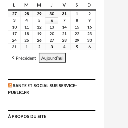
L
lundi
M
mardi
M
mercredi
J
jeudi
V
vendredi
S
samedi
D
dimanche
27
27
28
28
29
29
30
30
31
31
1
1
2
2
juillet
juillet
juillet
juillet
juillet
août
août
3
3
4
4
5
5
7
7
8
8
9
9
6
6
2026
2026
2026
2026
2026
2026
2026
août
août
août
août
août
août
août
10
10
11
11
12
12
13
13
14
14
15
15
16
16
2026
2026
2026
2026
2026
2026
2026
août
août
août
août
août
août
août
17
17
18
18
19
19
20
20
21
21
22
22
23
23
2026
2026
2026
2026
2026
2026
2026
août
août
août
août
août
août
août
24
24
25
25
26
26
27
27
28
28
29
29
30
30
2026
2026
2026
2026
2026
2026
2026
août
août
août
août
août
août
août
31
31
1
1
2
2
3
3
4
4
5
5
6
6
2026
2026
2026
2026
2026
2026
2026
août
septembre
septembre
septembre
septembre
septembre
septembre
Précédent
Aujourd’hui
2026
2026
2026
2026
2026
2026
2026
SANTE ET SOCIAL SUR SERVICE-
PUBLIC.FR
À PROPOS DU SITE