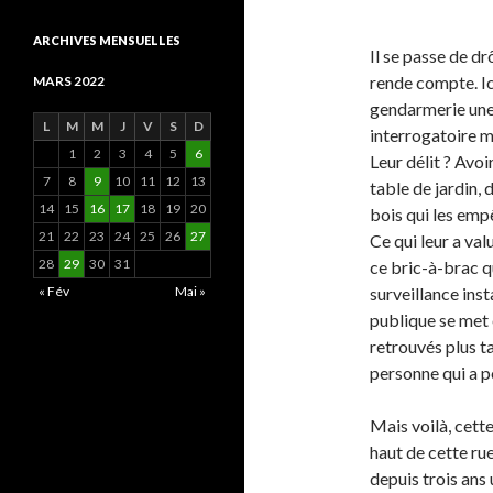
ARCHIVES MENSUELLES
Il se passe de dr
rende compte. Ic
MARS 2022
gendarmerie une 
L
M
M
J
V
S
D
interrogatoire m
1
2
3
4
5
6
Leur délit ? Avoi
7
8
9
10
11
12
13
table de jardin, 
14
15
16
17
18
19
20
bois qui les emp
21
22
23
24
25
26
27
Ce qui leur a val
28
29
30
31
ce bric-à-brac qu
« Fév
Mai »
surveillance inst
publique se met 
retrouvés plus ta
personne qui a p
Mais voilà, cette
haut de cette rue
depuis trois ans 