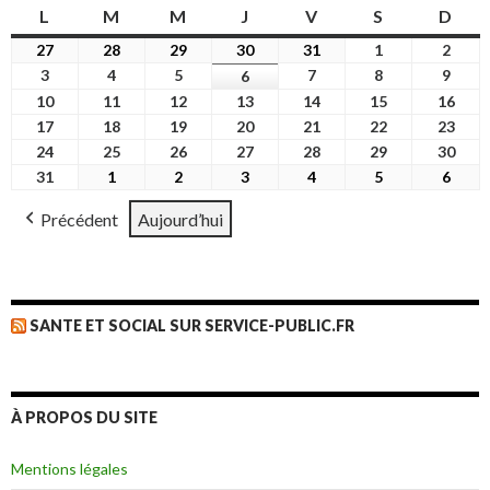
L
lundi
M
mardi
M
mercredi
J
jeudi
V
vendredi
S
samedi
D
dim
27
27
28
28
29
29
30
30
31
31
1
1
2
2
juillet
juillet
juillet
juillet
juillet
août
août
3
3
4
4
5
5
7
7
8
8
9
9
6
6
2026
2026
2026
2026
2026
2026
2026
août
août
août
août
août
août
août
10
10
11
11
12
12
13
13
14
14
15
15
16
16
2026
2026
2026
2026
2026
2026
2026
août
août
août
août
août
août
août
17
17
18
18
19
19
20
20
21
21
22
22
23
23
2026
2026
2026
2026
2026
2026
2026
août
août
août
août
août
août
août
24
24
25
25
26
26
27
27
28
28
29
29
30
30
2026
2026
2026
2026
2026
2026
2026
août
août
août
août
août
août
août
31
31
1
1
2
2
3
3
4
4
5
5
6
6
2026
2026
2026
2026
2026
2026
2026
août
septembre
septembre
septembre
septembre
septembre
sept
Précédent
Aujourd’hui
2026
2026
2026
2026
2026
2026
2026
SANTE ET SOCIAL SUR SERVICE-PUBLIC.FR
À PROPOS DU SITE
Mentions légales