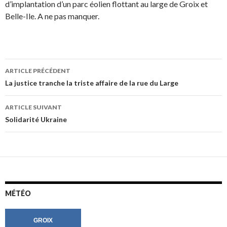
d’implantation d’un parc éolien flottant au large de Groix et
Belle-Ile. A ne pas manquer.
Navigation
ARTICLE PRÉCÉDENT
des
La justice tranche la triste affaire de la rue du Large
articles
ARTICLE SUIVANT
Solidarité Ukraine
MÉTÉO