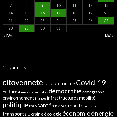
7
8
9
10
11
12
13
14
15
16
17
18
19
20
21
22
23
24
25
26
27
28
29
30
31
« Fév
Mai »
ÉTIQUETTES
citoyenneté
Covid-19
commerce
CNIL
démocratie
culture
démographie
données personnelles
environnement
infrastructures
mobilité
finances
politique
santé
solidarité
RGPD
SNSM
tourisme
énergie
économie
transports
Ukraine
écologie