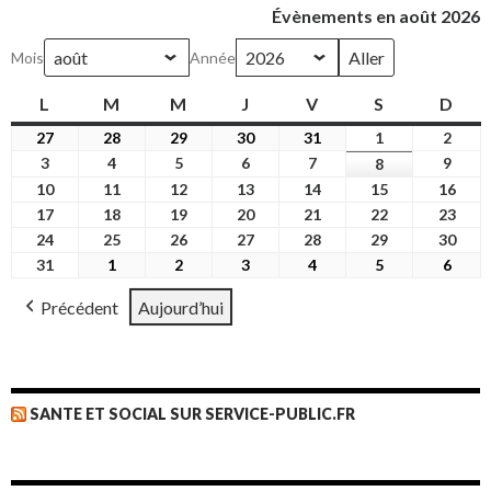
Évènements en août 2026
Mois
Année
L
lundi
M
mardi
M
mercredi
J
jeudi
V
vendredi
S
samedi
D
dim
27
27
28
28
29
29
30
30
31
31
1
1
2
2
juillet
juillet
juillet
juillet
juillet
août
août
3
3
4
4
5
5
6
6
7
7
9
9
8
8
2026
2026
2026
2026
2026
2026
2026
août
août
août
août
août
août
août
10
10
11
11
12
12
13
13
14
14
15
15
16
16
2026
2026
2026
2026
2026
2026
2026
août
août
août
août
août
août
août
17
17
18
18
19
19
20
20
21
21
22
22
23
23
2026
2026
2026
2026
2026
2026
2026
août
août
août
août
août
août
août
24
24
25
25
26
26
27
27
28
28
29
29
30
30
2026
2026
2026
2026
2026
2026
2026
août
août
août
août
août
août
août
31
31
1
1
2
2
3
3
4
4
5
5
6
6
2026
2026
2026
2026
2026
2026
2026
août
septembre
septembre
septembre
septembre
septembre
sept
Précédent
Aujourd’hui
2026
2026
2026
2026
2026
2026
2026
SANTE ET SOCIAL SUR SERVICE-PUBLIC.FR