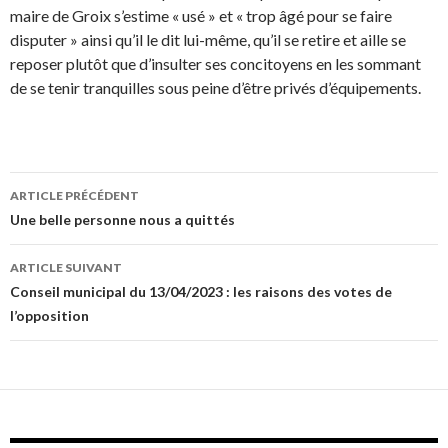
maire de Groix s’estime « usé » et « trop âgé pour se faire
disputer » ainsi qu’il le dit lui-même, qu’il se retire et aille se
reposer plutôt que d’insulter ses concitoyens en les sommant
de se tenir tranquilles sous peine d’être privés d’équipements.
Navigation
ARTICLE PRÉCÉDENT
des
Une belle personne nous a quittés
articles
ARTICLE SUIVANT
Conseil municipal du 13/04/2023 : les raisons des votes de
l’opposition