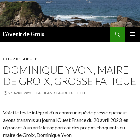
Recherche
L'Avenir de Groix
ALLER
MENU
AU
PRINCI
CONTENU
COUP DE GUEULE
DOMINIQUE YVON, MAIRE
DE GROIX, GROSSE FATIGUE
21 AVRIL 2023
PAR
JEAN-CLAUDE JAILLETTE
Voici le texte intégral d’un communiqué de presse que nous
avons transmis au journal Ouest France du 20 avril 2023, en
réponses à un article rapportant des propos choquants du
maire de Groix, Dominique Yvon.