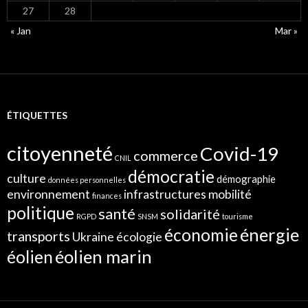
27
28
« Jan
Mar »
ÉTIQUETTES
citoyenneté
Covid-19
commerce
CNIL
démocratie
culture
démographie
données personnelles
environnement
infrastructures
mobilité
finances
politique
santé
solidarité
RGPD
SNSM
tourisme
énergie
économie
transports
Ukraine
écologie
éolien marin
éolien