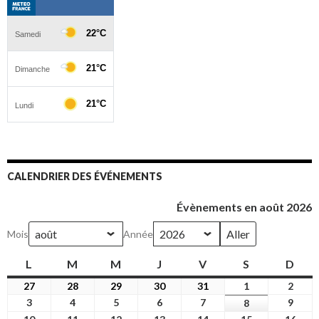
CALENDRIER DES ÉVÉNEMENTS
Évènements en août 2026
Mois
Année
L
lundi
M
mardi
M
mercredi
J
jeudi
V
vendredi
S
samedi
D
dim
27
27
28
28
29
29
30
30
31
31
1
1
2
2
juillet
juillet
juillet
juillet
juillet
août
août
3
3
4
4
5
5
6
6
7
7
9
9
8
8
2026
2026
2026
2026
2026
2026
2026
août
août
août
août
août
août
août