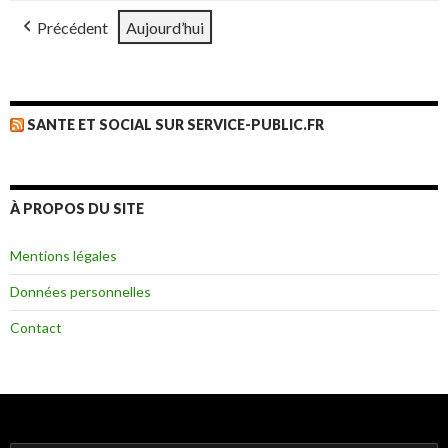
2026
2026
2026
2026
2026
2026
2026
août
septembre
septembre
septembre
septembre
septembre
sept
Précédent
Aujourd’hui
2026
2026
2026
2026
2026
2026
2026
SANTE ET SOCIAL SUR SERVICE-PUBLIC.FR
À PROPOS DU SITE
Mentions légales
Données personnelles
Contact