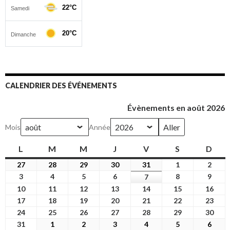
CALENDRIER DES ÉVÉNEMENTS
Évènements en août 2026
Mois
Année
L
lundi
M
mardi
M
mercredi
J
jeudi
V
vendredi
S
samedi
D
dim
27
27
28
28
29
29
30
30
31
31
1
1
2
2
juillet
juillet
juillet
juillet
juillet
août
août
3
3
4
4
5
5
6
6
8
8
9
9
7
7
2026
2026
2026
2026
2026
2026
2026
août
août
août
août
août
août
août
10
10
11
11
12
12
13
13
14
14
15
15
16
16
2026
2026
2026
2026
2026
2026
2026
août
août
août
août
août
août
août
17
17
18
18
19
19
20
20
21
21
22
22
23
23
2026
2026
2026
2026
2026
2026
2026
août
août
août
août
août
août
août
24
24
25
25
26
26
27
27
28
28
29
29
30
30
2026
2026
2026
2026
2026
2026
2026
août
août
août
août
août
août
août
31
31
1
1
2
2
3
3
4
4
5
5
6
6