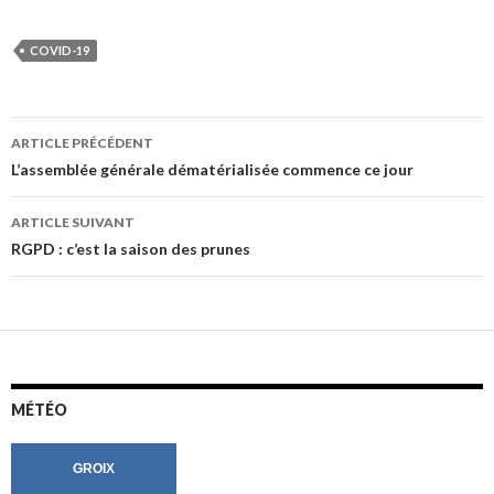
COVID-19
Navigation
ARTICLE PRÉCÉDENT
des
L’assemblée générale dématérialisée commence ce jour
articles
ARTICLE SUIVANT
RGPD : c’est la saison des prunes
MÉTÉO