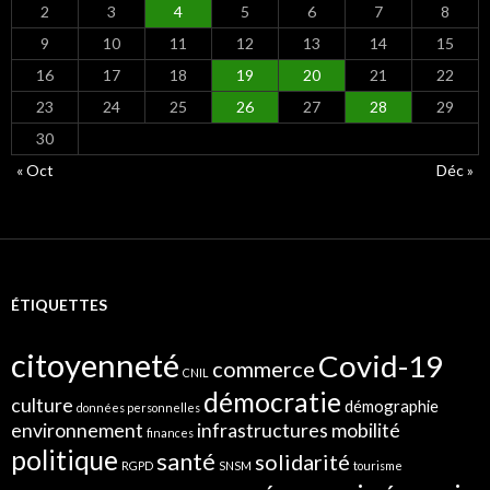
2
3
4
5
6
7
8
9
10
11
12
13
14
15
16
17
18
19
20
21
22
23
24
25
26
27
28
29
30
« Oct
Déc »
ÉTIQUETTES
citoyenneté
Covid-19
commerce
CNIL
démocratie
culture
démographie
données personnelles
environnement
infrastructures
mobilité
finances
politique
santé
solidarité
RGPD
SNSM
tourisme