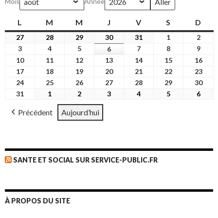
Mois
Année
L
lundi
M
mardi
M
mercredi
J
jeudi
V
vendredi
S
samedi
D
dim
27
27
28
28
29
29
30
30
31
31
1
1
2
2
juillet
juillet
juillet
juillet
juillet
août
août
3
3
4
4
5
5
7
7
8
8
9
9
6
6
2026
2026
2026
2026
2026
2026
2026
août
août
août
août
août
août
août
10
10
11
11
12
12
13
13
14
14
15
15
16
16
2026
2026
2026
2026
2026
2026
2026
août
août
août
août
août
août
août
17
17
18
18
19
19
20
20
21
21
22
22
23
23
2026
2026
2026
2026
2026
2026
2026
août
août
août
août
août
août
août
24
24
25
25
26
26
27
27
28
28
29
29
30
30
2026
2026
2026
2026
2026
2026
2026
août
août
août
août
août
août
août
31
31
1
1
2
2
3
3
4
4
5
5
6
6
2026
2026
2026
2026
2026
2026
2026
août
septembre
septembre
septembre
septembre
septembre
sept
Précédent
Aujourd’hui
2026
2026
2026
2026
2026
2026
2026
SANTE ET SOCIAL SUR SERVICE-PUBLIC.FR
À PROPOS DU SITE