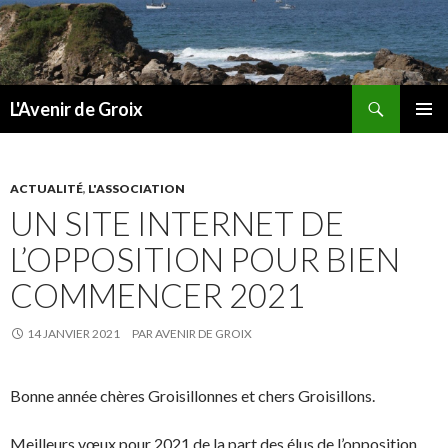
Recherche
L'Avenir de Groix
ALLER
MENU
AU
PRINCI
CONTENU
ACTUALITÉ
,
L'ASSOCIATION
UN SITE INTERNET DE
L’OPPOSITION POUR BIEN
COMMENCER 2021
14 JANVIER 2021
PAR
AVENIR DE GROIX
Bonne année chères Groisillonnes et chers Groisillons.
Meilleurs vœux pour 2021 de la part des élus de l’opposition