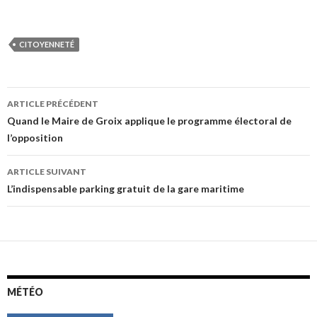
CITOYENNETÉ
Navigation
ARTICLE PRÉCÉDENT
des
Quand le Maire de Groix applique le programme électoral de
l’opposition
articles
ARTICLE SUIVANT
L’indispensable parking gratuit de la gare maritime
MÉTÉO