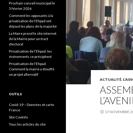
Prochain conseil municipal le
5 février 2026
Comment les opposants à la
privatisation de l’Ehpad ont
déjoué les plans de la majorité
La Maire prend le site internet
de la Mairie pour un tract
électoral
Privatisation de l’Ehpad, les
événements se précipitent
Privatisation de l’Ehpad.
Comment la mairie a étouffé
un projet alternatif
ACTUALITÉ
,
L'AS
ASSEM
OUTILS
L’AVEN
Covid-19 – Données et carte
France
17 NOVEMBRE 2
Site CovInfo
Tous les articles du site