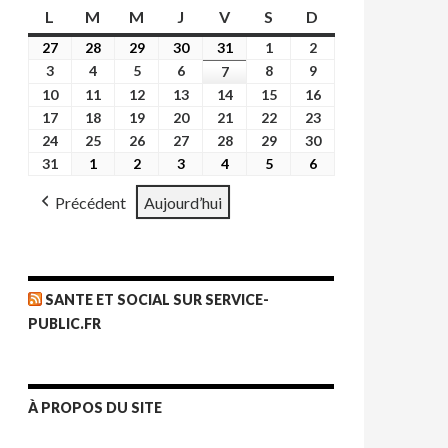
L
lundi
M
mardi
M
mercredi
J
jeudi
V
vendredi
S
samedi
D
dimanche
27
27
28
28
29
29
30
30
31
31
1
1
2
2
juillet
juillet
juillet
juillet
juillet
août
août
3
3
4
4
5
5
6
6
8
8
9
9
7
7
2026
2026
2026
2026
2026
2026
2026
août
août
août
août
août
août
août
10
10
11
11
12
12
13
13
14
14
15
15
16
16
2026
2026
2026
2026
2026
2026
2026
août
août
août
août
août
août
août
17
17
18
18
19
19
20
20
21
21
22
22
23
23
2026
2026
2026
2026
2026
2026
2026
août
août
août
août
août
août
août
24
24
25
25
26
26
27
27
28
28
29
29
30
30
2026
2026
2026
2026
2026
2026
2026
août
août
août
août
août
août
août
31
31
1
1
2
2
3
3
4
4
5
5
6
6
2026
2026
2026
2026
2026
2026
2026
août
septembre
septembre
septembre
septembre
septembre
septembre
Précédent
Aujourd’hui
2026
2026
2026
2026
2026
2026
2026
SANTE ET SOCIAL SUR SERVICE-
PUBLIC.FR
À PROPOS DU SITE