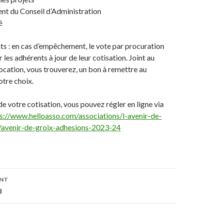
nt du Conseil d’Administration
é
ts : en cas d’empêchement, le vote par procuration
 les adhérents à jour de leur cotisation. Joint au
ocation, vous trouverez, un bon à remettre au
tre choix.
de votre cotisation, vous pouvez régler en ligne via
s://www.helloasso.com/associations/l-avenir-de-
/avenir-de-groix-adhesions-2023-24
on
ENT
l