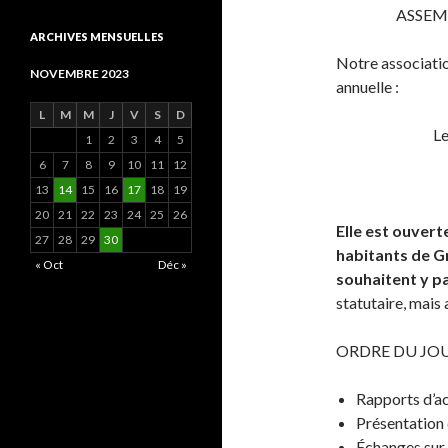
ASSEM
ARCHIVES MENSUELLES
Notre associatio
NOVEMBRE 2023
annuelle :
L
M
M
J
V
S
D
L
1
2
3
4
5
6
7
8
9
10
11
12
13
14
15
16
17
18
19
20
21
22
23
24
25
26
Elle est ouvert
27
28
29
30
habitants de Gro
« Oct
Déc »
souhaitent y pa
statutaire, mais
ORDRE DU JO
Rapports d’ac
Présentation
Échanges sur 