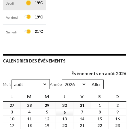
CALENDRIER DES ÉVÉNEMENTS
Évènements en août 2026
Mois
Année
L
lundi
M
mardi
M
mercredi
J
jeudi
V
vendredi
S
samedi
D
dim
27
27
28
28
29
29
30
30
31
31
1
1
2
2
juillet
juillet
juillet
juillet
juillet
août
août
3
3
4
4
5
5
7
7
8
8
9
9
6
6
2026
2026
2026
2026
2026
2026
2026
août
août
août
août
août
août
août
10
10
11
11
12
12
13
13
14
14
15
15
16
16
2026
2026
2026
2026
2026
2026
2026
août
août
août
août
août
août
août
17
17
18
18
19
19
20
20
21
21
22
22
23
23