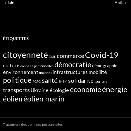
« Juin
Août »
ÉTIQUETTES
citoyenneté
Covid-19
commerce
CNIL
démocratie
culture
démographie
données personnelles
environnement
infrastructures
mobilité
finances
politique
santé
solidarité
RGPD
SNSM
tourisme
énergie
économie
transports
Ukraine
écologie
éolien marin
éolien
Traitement des données personnelles