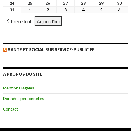
2026
2026
2026
2026
2026
2026
2026
août
août
août
août
août
août
août
24
24
25
25
26
26
27
27
28
28
29
29
30
30
2026
2026
2026
2026
2026
2026
2026
août
août
août
août
août
août
août
31
31
1
1
2
2
3
3
4
4
5
5
6
6
2026
2026
2026
2026
2026
2026
2026
août
septembre
septembre
septembre
septembre
septembre
sept
Précédent
Aujourd’hui
2026
2026
2026
2026
2026
2026
2026
SANTE ET SOCIAL SUR SERVICE-PUBLIC.FR
À PROPOS DU SITE
Mentions légales
Données personnelles
Contact