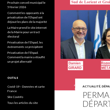
Prochain conseil municipal le
5 février 2026
Comment les opposants à la
privatisation de l’Ehpad ont
déjoué les plans de la majorité
La Maire prend le site internet
de la Mairie pour un tract
électoral
Privatisation de l’Ehpad, les
événements se précipitent
Privatisation de l’Ehpad.
Comment la mairie a étouffé
un projet alternatif
OUTILS
ACTUALITÉ
,
DÉP
Covid-19 – Données et carte
France
PERMA
Site CovInfo
DÉPAR
Tous les articles du site