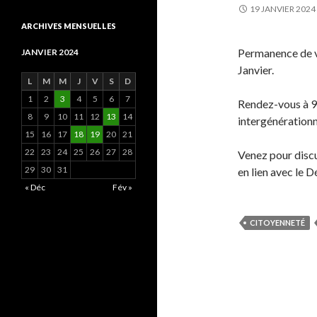
19 JANVIER 2024
ARCHIVES MENSUELLES
Permanence de v
JANVIER 2024
Janvier.
L
M
M
J
V
S
D
1
2
3
4
5
6
7
Rendez-vous à 9h
8
9
10
11
12
13
14
intergénérationn
15
16
17
18
19
20
21
22
23
24
25
26
27
28
Venez pour discut
29
30
31
en lien avec le 
« Déc
Fév »
CITOYENNETÉ