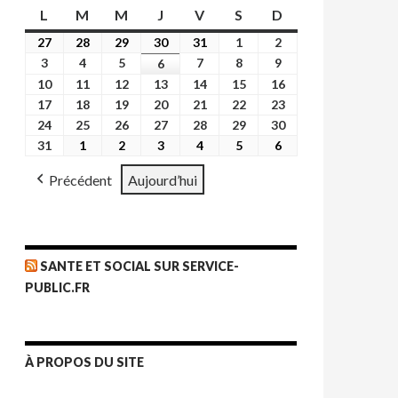
L
lundi
M
mardi
M
mercredi
J
jeudi
V
vendredi
S
samedi
D
dimanche
27
27
28
28
29
29
30
30
31
31
1
1
2
2
juillet
juillet
juillet
juillet
juillet
août
août
3
3
4
4
5
5
7
7
8
8
9
9
6
6
2026
2026
2026
2026
2026
2026
2026
août
août
août
août
août
août
août
10
10
11
11
12
12
13
13
14
14
15
15
16
16
2026
2026
2026
2026
2026
2026
2026
août
août
août
août
août
août
août
17
17
18
18
19
19
20
20
21
21
22
22
23
23
2026
2026
2026
2026
2026
2026
2026
août
août
août
août
août
août
août
24
24
25
25
26
26
27
27
28
28
29
29
30
30
2026
2026
2026
2026
2026
2026
2026
août
août
août
août
août
août
août
31
31
1
1
2
2
3
3
4
4
5
5
6
6
2026
2026
2026
2026
2026
2026
2026
août
septembre
septembre
septembre
septembre
septembre
septembre
Précédent
Aujourd’hui
2026
2026
2026
2026
2026
2026
2026
SANTE ET SOCIAL SUR SERVICE-
PUBLIC.FR
À PROPOS DU SITE